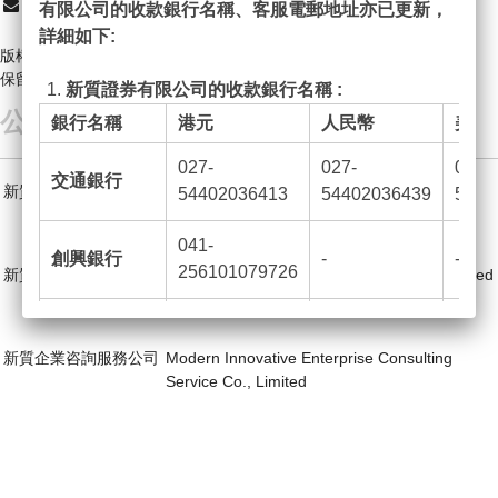
cs@moderninno-sec.com
有限公司的收款銀行名稱、客服電郵地址亦已更新，
詳細如下:
版權所有 2026 新質證券有限公司
保留擁有權
新質證券有限公司的收款銀行名稱 :
公司集團
銀行名稱
港元
人民幣
美元
027-
027-
027-
交通銀行
新質證券有限公司
Modern Innovative Securities Limited
54402036413
54402036439
5440
(香港證監會中央編號 : BGH629)
041-
創興銀行
-
-
256101079726
新質資產管理有限公司
Modern Innovative Asset Management Limited
(香港證監會中央編號 : BIY456 )
024-390-
恒生銀行
-
-
673929-001
新質企業咨詢服務公司
Modern Innovative Enterprise Consulting
Service Co., Limited
012-884-0-
中國銀行
-
-
010312-6
2.
新質證券有限公司客戶服務電郵 :