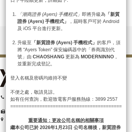
日下午陸續更新，詳細如下:
「潮商證券
(Ayers)
手機程式」
即將升級為
「新質
證券
(Ayers)
手機程式」
，屆時客戶可於 Android
及 iOS 平台進行更新。
升級至
「新質證券
(Ayers)
手機程式」
的客戶，須
將 “Ayers Token” 保安編碼器中的「券商識別代
號」由
CHAOSHANG
更新為
MODERNINNO
，
並重新完成登記。
登入名稱及密碼均維持不變
不便之處，敬請見諒。
總機 : (852) 3899 2599
如有任何查詢，歡迎致電客戶服務熱線：3899 2557
客服 : (852) 3899 2557
=============================================
(852) 2152 0878
香港灣仔港灣道26號華潤大廈
重要通知：更改公司名稱的相關事項
2206-10室
繼本公司已於 2026
年1
月23
日
公司名稱後，新質證券