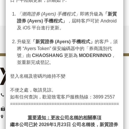
日下午陸續更新，詳細如下:
「潮商證券
(Ayers)
手機程式」
即將升級為
「新質
證券
(Ayers)
手機程式」
，屆時客戶可於 Android
及 iOS 平台進行更新。
升級至
「新質證券
(Ayers)
手機程式」
的客戶，須
將 “Ayers Token” 保安編碼器中的「券商識別代
號」由
CHAOSHANG
更新為
MODERNINNO
，
並重新完成登記。
登入名稱及密碼均維持不變
不便之處，敬請見諒。
總機 : (852) 3899 2599
如有任何查詢，歡迎致電客戶服務熱線：3899 2557
客服 : (852) 3899 2557
=============================================
(852) 2152 0878
香港灣仔港灣道26號華潤大廈
重要通知：更改公司名稱的相關事項
2206-10室
繼本公司已於 2026
年1
月23
日
公司名稱後，新質證券