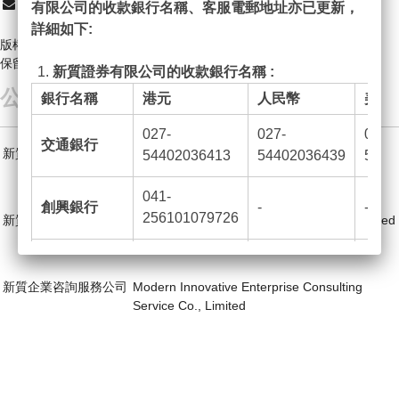
cs@moderninno-sec.com
有限公司的收款銀行名稱、客服電郵地址亦已更新，
詳細如下:
版權所有 2026 新質證券有限公司
保留擁有權
新質證券有限公司的收款銀行名稱 :
公司集團
銀行名稱
港元
人民幣
美元
027-
027-
027-
交通銀行
新質證券有限公司
Modern Innovative Securities Limited
54402036413
54402036439
5440
(香港證監會中央編號 : BGH629)
041-
創興銀行
-
-
256101079726
新質資產管理有限公司
Modern Innovative Asset Management Limited
(香港證監會中央編號 : BIY456 )
024-390-
恒生銀行
-
-
673929-001
新質企業咨詢服務公司
Modern Innovative Enterprise Consulting
Service Co., Limited
012-884-0-
中國銀行
-
-
010312-6
2.
新質證券有限公司客戶服務電郵 :