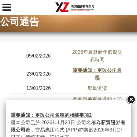
首頁
>
公司通告
公司通告
2026年農曆新年假期交
05/02/2026
易時間
重要通知：更改公司名
23/01/2026
稱
13/01/2026
鄭重澄清
潮商證券重要通知：加
31/07/2025
強帳戶安全防護，警惕
未授權交易
重要通知：更改公司名稱的相關事項
2
繼本公司已於 2026年1月23日 公司名稱為
新質證券有
20/09/2024
惡劣天氣下的交易安排
限公司
後，交易應用程式 (APP)亦將於2026年3月27