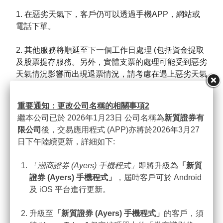
1. 在惡劣天氣下，客戶仍可以透過手機APP，網站或
電話下單。
2. 其他服務將順延至下一個工作日處理 (包括資金提取
及股票提存服務。另外，實體支票的處理可能受到惡劣
天氣情況影響而出現退票情況，請考慮在遇上惡劣天氣
情況前，事先安排所需資金，以避免任何交易延誤。）
重要通知：更改公司名稱的相關事項
2
3. 賬戶資金狀況，以滿足結算或追加保證金要求。未
繼本公司已於 2026年1月23日 公司名稱為
新質證券有
能及時處理存款安排可能導致強制平倉和額外利息費
限公司
後，交易應用程式 (APP)亦將於2026年3月27
用。客戶可通過電話，電郵或手機應用程式通知資金存
日下午陸續更新，詳細如下:
款，並同時上載資金存款證明或支票副本。
「潮商證券
(Ayers)
手機程式」
即將升級為
「新質
詳情請參閱香港交易所網站有關惡劣天氣交易安排：
證券
(Ayers)
手機程式」
，屆時客戶可於 Android
https://www.hkex.com.hk/Services/Trading-hours-and-
及 iOS 平台進行更新。
Severe-Weather-Arrangements?sc_lang=zh-HK
升級至
「新質證券
(Ayers)
手機程式」
的客戶，須
如有任何疑問，請於辦公時間內聯絡我們的客戶服務部