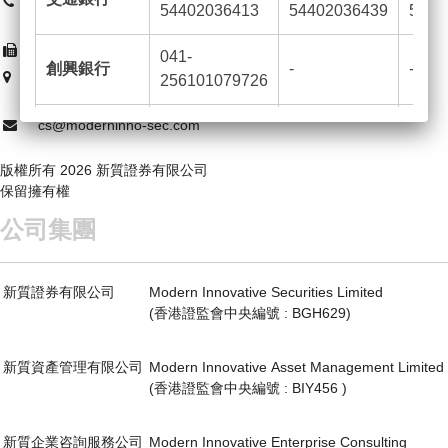
總機 : (852) 3899 2599
54402036413
54402036439
5440
客服 : (852) 3899 2557
(852) 2152 0878
041-
創興銀行
-
-
香港灣仔港灣道26號華潤大廈
256101079726
2206-10室
cs@moderninno-sec.com
024-390-
恒生銀行
-
-
673929-001
版權所有 2026 新質證券有限公司
保留擁有權
012-884-0-
中國銀行
-
-
010312-6
公司集團
2.
新質證券有限公司客戶服務電郵 :
新質證券有限公司
Modern Innovative Securities Limited
cs@moderninno-sec.com
(香港證監會中央編號 : BGH629)
另外，
由2026
年3
月7
日起，新質證券有限公司官方網
新質資產管理有限公司
Modern Innovative Asset Management Limited
站將更改為 :
www.moderninno-sec.com
(香港證監會中央編號 : BIY456 )
除以上更改外，本公司的
銀行帳戶號碼、公司地址及
新質企業咨詢服務公司
Modern Innovative Enterprise Consulting