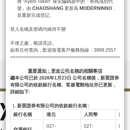
將 “Ayers Token” 保安編碼器中的「券商識別代
(852) 3899-2524 或電郵至
cs@chaoshangsec.com
。
號」由
CHAOSHANG
更新為
MODERNINNO
，
並重新完成登記。
多謝選擇潮商！
登入名稱及密碼均維持不變
潮商金融控股有限公司 謹啟
不便之處，敬請見諒。
如有任何查詢，歡迎致電客戶服務熱線：3899 2557
20/09/2024
=============================================
重要通知：更改公司名稱的相關事項
繼本公司已於 2026
年1
月23
日
公司名稱後，新質證券
有限公司的收款銀行名稱、客服電郵地址亦已更新，
詳細如下:
新質證券有限公司的收款銀行名稱 :
銀行名稱
港元
人民幣
美元
027-
027-
027-
交通銀行