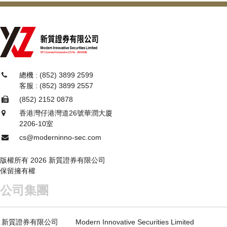
站將更改為 :
www.moderninno-sec.com
除以上更改外，本公司的
銀行帳戶號碼、公司地址及
聯絡電話
均維持不變，所有日常業務將如常進行，不
會受到任何影響。
不便之處，敬請見諒。
如有任何查詢，歡迎致電客戶服務熱線：3899 2557
總機 : (852) 3899 2599
客服 : (852) 3899 2557
=============================================
(852) 2152 0878
香港灣仔港灣道26號華潤大廈
重要通知：更改公司名稱
2206-10室
為了迎接未來發展的新機遇，本公司及其下成員公司
cs@moderninno-sec.com
已於 2026年1月23日 正式更改公司名稱如下：
版權所有 2026 新質證券有限公司
舊
新
保留擁有權
潮商證券有限公司
新質證券有限公司
公司集團
ChaoShang
Modern Innovative
Securities Limited
Securities Limited
潮商資產管理有限公
新質資產管理有限公司
新質證券有限公司
Modern Innovative Securities Limited