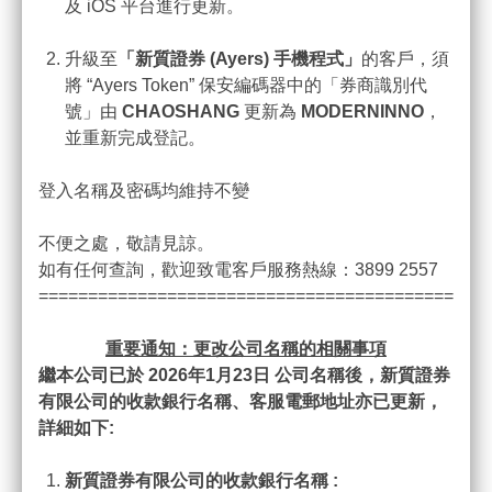
及 iOS 平台進行更新。
升級至
「新質證券
(Ayers)
手機程式」
的客戶，須
將 “Ayers Token” 保安編碼器中的「券商識別代
號」由
CHAOSHANG
更新為
MODERNINNO
，
並重新完成登記。
例子﹕股票B (9月)
買家 有權利在9月前以$20沽出股票B 看淡股份
登入名稱及密碼均維持不變
沽家 有義務在9月前以$20購入股票B 看好股份
股票期權( Stock Option ) 是買方與賣方之間的一種合
不便之處，敬請見諒。
約，任何人仕皆可以買入（或賣出）期權。合約持有者
如有任何查詢，歡迎致電客戶服務熱線：3899 2557
(買方)有權卻無義務在指定時間或之前按指定價格向賣
=============================================
方買入或賣出所代表的資產，這種買賣所代表的資產的
行為稱為「行使」期權。
重要通知：更改公司名稱的相關事項
繼本公司已於 2026
年1
月23
日
公司名稱後，新質證券
股票期權的特點
有限公司的收款銀行名稱、客服電郵地址亦已更新，
詳細如下:
靈活的投資策略
不論股票價格上升或下跌，甚至牛皮亦可獲得盈利機
新質證券有限公司的收款銀行名稱 :