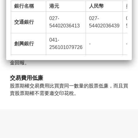
會。
銀行名稱
港元
人民幣
美元
對沖相關資產
027-
027-
027-
交通銀行
期權為投資者提供一個快捷及便宜的方法去保障投資組
54402036413
54402036439
5440
合的價值。股票期權可以與正股對沖減低投資風險。
041-
創興銀行
-
-
槓桿效應
256101079726
股票期權是衍生工具的一種，其槓桿效應能增大你的資
024-390-
金回報。
恒生銀行
-
-
673929-001
交易費用低廉
012-884-0-
股票期權交易費用比買賣同一數量的股票低廉，而且買
中國銀行
-
-
010312-6
賣股票期權不需要邀交印花稅。
2.
新質證券有限公司客戶服務電郵 :
cs@moderninno-sec.com
另外，
由2026
年3
月7
日起，新質證券有限公司官方網