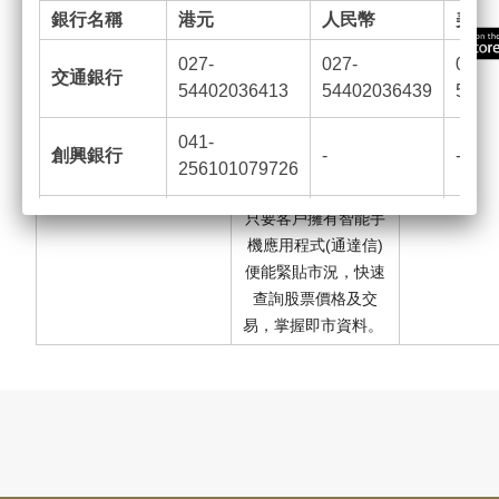
等情況，讓您以手機
銀行名稱
港元
人民幣
美元
進行交易的同時，亦
外國股票 (APP版)
可查閱帳戶詳情及交
027-
027-
027-
交通銀行
易狀態。讓客戶提供
54402036413
54402036439
5440
一個快捷、可靠及安
全的手機交易平台，
041-
創興銀行
-
-
客戶可時刻緊貼股票
256101079726
市場脈搏 。
只要客戶擁有智能手
024-390-
恒生銀行
-
-
機應用程式(通達信)
673929-001
便能緊貼市況，快速
012-884-0-
查詢股票價格及交
中國銀行
-
-
010312-6
易，掌握即市資料。
2.
新質證券有限公司客戶服務電郵 :
cs@moderninno-sec.com
另外，
由2026
年3
月7
日起，新質證券有限公司官方網
站將更改為 :
www.moderninno-sec.com