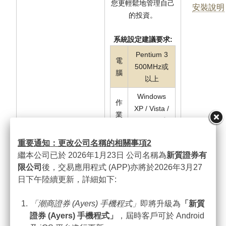
您更輕鬆地管理自己
安裝說明
的投資。
系統設定建議要求:
Pentium 3
電
500MHz或
腦
以上
Windows
作
XP / Vista /
業
7, IE6.0或
系
以上並啟用
統
重要通知：更改公司名稱的相關事項
2
JavaScript
繼本公司已於 2026年1月23日 公司名稱為
新質證券有
記
限公司
後，交易應用程式 (APP)亦將於2026年3月27
64MB或以
憶
日下午陸續更新，詳細如下:
上
體
「潮商證券
(Ayers)
手機程式」
即將升級為
「新質
Super VGA
顯
證券
(Ayers)
手機程式」
，屆時客戶可於 Android
(1024x768)
示