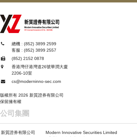
除以上更改外，本公司的
銀行帳戶號碼、公司地址及
聯絡電話
均維持不變，所有日常業務將如常進行，不
會受到任何影響。
不便之處，敬請見諒。
如有任何查詢，歡迎致電客戶服務熱線：3899 2557
總機 : (852) 3899 2599
客服 : (852) 3899 2557
=============================================
(852) 2152 0878
香港灣仔港灣道26號華潤大廈
重要通知：更改公司名稱
2206-10室
為了迎接未來發展的新機遇，本公司及其下成員公司
cs@moderninno-sec.com
已於 2026年1月23日 正式更改公司名稱如下：
版權所有 2026 新質證券有限公司
舊
新
保留擁有權
潮商證券有限公司
新質證券有限公司
公司集團
ChaoShang
Modern Innovative
Securities Limited
Securities Limited
新質證券有限公司
Modern Innovative Securities Limited
潮商資產管理有限公
新質資產管理有限公司