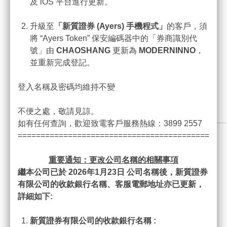
及 iOS 平台進行更新。
及16-bit
器
colours
升級至
「新質證券
(Ayers)
手機程式」
的客戶，須
網
將 “Ayers Token” 保安編碼器中的「券商識別代
路
號」由
CHAOSHANG
更新為
MODERNINNO
，
寬帶
連
並重新完成登記。
結
登入名稱及密碼均維持不變
建議使用音
聲
效卡及揚聲
效
不便之處，敬請見諒。
器
如有任何查詢，歡迎致電客戶服務熱線：3899 2557
我們亦已推出iPhone
=============================================
及Android手機應用
程式的股票手機交易
重要通知：更改公司名稱的相關事項
平台系統 - 外股(股票
繼本公司已於 2026
年1
月23
日
公司名稱後，新質證券
實時報價及交易App
有限公司的收款銀行名稱、客服電郵地址亦已更新，
)。無論客戶身在何
詳細如下:
處，客戶可即時查看
串流報價及經紀排盤
新質證券有限公司的收款銀行名稱 :