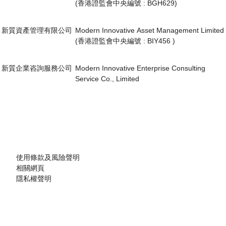
(香港證監會中央編號 : BGH629)
司
Modern Innovative
Chaoshang Asset
Asset Management
Management Limited
Limited
新質資產管理有限公司
Modern Innovative Asset Management Limited
(香港證監會中央編號 : BIY456 )
潮商企業諮詢服務有
新質企業諮詢服務有限公
限公司
司
新質企業咨詢服務公司
Modern Innovative Enterprise Consulting
Chaoshang
Modern Innovative
Service Co., Limited
Enterprise
Enterprise Consulting
Consulting Service
Service Co., Limited
Co., Limited
是次更改公司名稱乃為了更好地反映業務發展方向，
配合集團品牌策略，提升市場定位，帶領尊貴客戶邁
使用條款及風險聲明
向更高質素及創新服務的新階段。
相關網頁
關於是次更改公司名稱期間，所有本公司的
銀行帳戶
隱私權聲明
號碼、公司地址、聯絡電話
會如常運作，不會影響正
常業務，稍後關於更改後
新
公司名稱的所有資料亦會
在官方網站不段更新
，
詳情請瀏覽官方網站，不便之
處，敬請見諒。