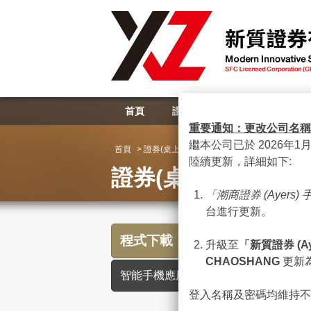
首頁
證券業務
資產管理
重要通知：更改公司名稱
繼本公司已於 2026年1
首頁
> 證券(桌上電腦版)
陸續更新，詳細如下:
證券(桌上電腦版)
「潮商證券
(Ayers)
台進行更新。
程式下載
升級至
「新質證券
(A
CHAOSHANG
更新
智能手機應用程式(APP)
登入名稱及密碼均維持不