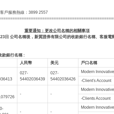
戶服務熱線：3899 2557
==================================================
重要通知：更改公司名稱的相關事項
23
日
公司名稱後，新質證券有限公司的收款銀行名稱、客服電
款銀行名稱 :
人民幣
美元
戶口名稱
Modern Innovative
027-
027-
036413
54402036439
54402036426
-Client's Account
Modern Innovative
-
-
1079726
-Clients Account
Modern Innovative
0-
-
-
司集團