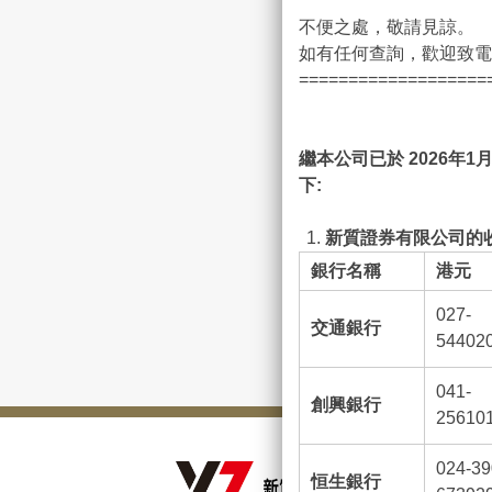
不便之處，敬請見諒。
如有任何查詢，歡迎致電客
===================
繼本公司已於 2026
年1
月
下:
新質證券有限公司的收
銀行名稱
港元
027-
交通銀行
54402
041-
創興銀行
25610
024-39
恒生銀行
公