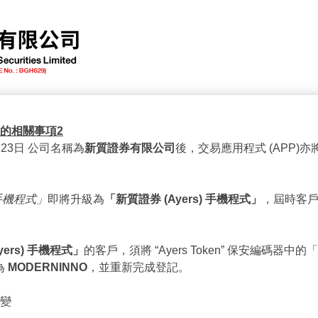
新股動態
客戶服務
有關新質
表格下載
公司通告
的相關事項
2
月23日 公司名稱為
新質證券有限公司
後，交易應用程式 (APP)亦
手機程式」
即將升級為
「新質證券
(Ayers)
手機程式」
，屆時客戶可於
yers)
手機程式」
的客戶，須將 “Ayers Token” 保安編碼器
為
MODERNINNO
，並重新完成登記。
變