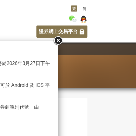
繁
简
證券網上交易平台
將於2026年3月27日下午
 Android 及 iOS 平
中的「券商識別代號」由