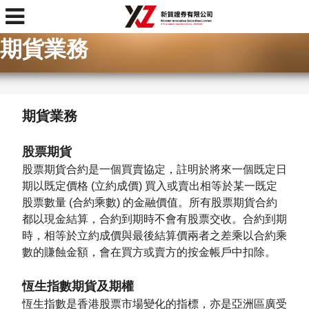
首頁
> 期貨業務
期貨業務
期貨業務
股票期貨
股票期貨合約是一個買賣協定，註明於將來一個既定日
期以既定價格 (立約成價) 買入或賣出相等於某一既定
股票數量 (合約乘數) 的金融價值。所有股票期貨合約
都以現金結算，合約到期時不會有股票交收。合約到期
時，相等於立約成價與最後結算價兩者之差乘以合約乘
數的賺蝕金額，會在買方或賣方的按金帳戶中扣除。
恆生指數期貨及期權
恆生指數是香港股票市場變化的指標，亦是亞洲區廣受