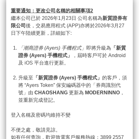
可查詢戶口交易紀錄、未平倉合約及結餘
重要通知：更改公司名稱的相關事項
2
可執行競價、限價、市價、止蝕及止賺等交易指令
繼本公司已於 2026年1月23日 公司名稱為
新質證券有
可取消或更改尚未完成的落盤指令
限公司
後，交易應用程式 (APP)亦將於2026年3月27
日下午陸續更新，詳細如下:
本公司優點:
強大交易平台
「潮商證券
(Ayers)
手機程式」
即將升級為
「新質
提供超過20多種環球期貨的交易，讓客戶可建立多
證券
(Ayers)
手機程式」
，屆時客戶可於 Android
元化的投資組合
及 iOS 平台進行更新。
香港期貨合約交易資料
升級至
「新質證券
(Ayers)
手機程式」
的客戶，須
隨著香港金融市場發展迅速，金融配套日趨完善，本地
將 “Ayers Token” 保安編碼器中的「券商識別代
期貨市場開始受到投資者的注意及追捧。香港期貨市場
號」由
CHAOSHANG
更新為
MODERNINNO
，
亦出現了交投活躍的指數期貨，以供各投資者選擇。本
並重新完成登記。
地期貨合約可以分為以下種類：
登入名稱及密碼均維持不變
金融指數期貨
交易時段
不便之處，敬請見諒。
合約成交
最低價格
項目
交易市場
（香港時
如有任何查詢，歡迎致電客戶服務熱線：3899 2557
單位
波幅