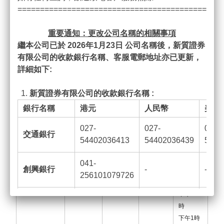
間）
=============================================
上午
9
時
重要通知：更改公司名稱的相關事項
15
分至
繼本公司已於 2026
年1
月23
日
公司名稱後，新質證券
中午
12
有限公司的收款銀行名稱、客服電郵地址亦已更新，
時
詳細如下:
下午
1
時
50
港元
x
1
點指
=
至下午
4
恒生指數期貨
HKEx
新質證券有限公司的收款銀行名稱 :
指數
50
港元
時
15
分
下午
5
時
銀行名稱
港元
人民幣
美元
至晚上
027-
027-
027-
11
時
45
交通銀行
54402036413
54402036439
5440
分（夜
市）
041-
創興銀行
-
-
上午
9
時
256101079726
15
分至
中午
12
024-390-
恒生銀行
-
-
時
673929-001
下午
1
時