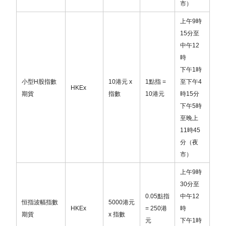
市）
為了迎接未來發展的新機遇，本公司及其下成員公司
已於 2026年1月23日 正式更改公司名稱如下：
上午
9
時
15
分至
舊
新
中午
12
潮商證券有限公司
新質證券有限公司
時
ChaoShang
Modern Innovative
下午
1
時
Securities Limited
Securities Limited
小型
H
股指數
10
港元
x
1
點指
=
至下午
4
HKEx
潮商資產管理有限公
新質資產管理有限公司
期貨
指數
10
港元
時
15
分
司
Modern Innovative
下午
5
時
Chaoshang Asset
Asset Management
至晚上
Management Limited
Limited
11
時
45
分（夜
潮商企業諮詢服務有
新質企業諮詢服務有限公
市）
限公司
司
Chaoshang
上午
9
時
Modern Innovative
Enterprise
30
分至
Enterprise Consulting
Consulting Service
0.05
點指
中午
12
Service Co., Limited
恒指波幅指數
5000
港元
Co., Limited
HKEx
= 250
港
時
期貨
x
指數
元
下午
1
時