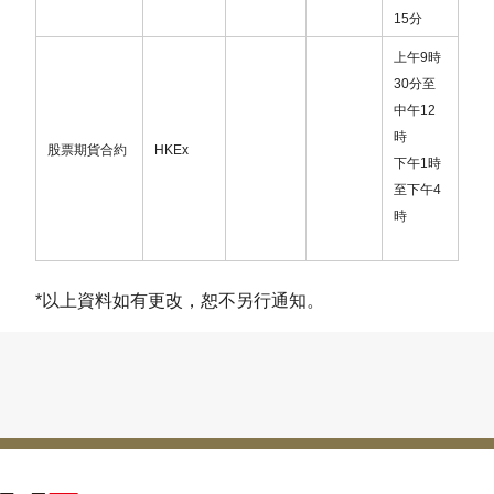
本公司及其下成員公司鄭重澄清，該名蔡錚鋒先生從
15
分
未獲得本公司或任何成員公司的授權或委託，而從事
任何金融或其他相關活動及業務。
上午
9
時
30
分至
因此，針對該人士所進行或與其相關的任何金融業務
中午
12
或行為，本公司及其下成員公司概不承擔任何法律或
時
股票期貨合約
HKEx
金錢上的責任，並保留追究法律責任的權利。
下午
1
時
至下午
4
此致
時
潮商金融控股有限公司
*以上資料如有更改，恕不另行通知。