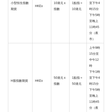
小型恒生指數
10
港元
x
1
點指
=
至下午
4
012-884-0-
HKEx
中國銀行
-
-
期貨
指數
10
港元
時
15
分
010312-6
下午
5
時
至晚上
2.
新質證券有限公司客戶服務電郵 :
11
時
45
cs@moderninno-sec.com
分（夜
市）
另外，
由2026
年3
月7
日起，新質證券有限公司官方網
上午
9
時
站將更改為 :
www.moderninno-sec.com
15
分至
中午
12
除以上更改外，本公司的
銀行帳戶號碼、公司地址及
時
聯絡電話
均維持不變，所有日常業務將如常進行，不
下午
1
時
會受到任何影響。
50
港元
x
1
點指
=
至下午
4
不便之處，敬請見諒。
H
股指數期貨
HKEx
指數
50
港元
時
15
分
如有任何查詢，歡迎致電客戶服務熱線：3899 2557
下午
5
時
至晚上
=============================================
11
時
45
分（夜
重要通知：更改公司名稱