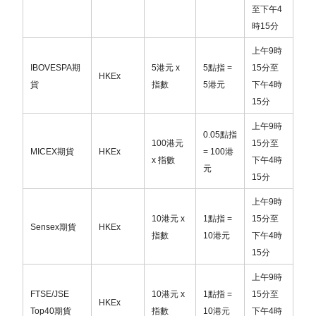
至下午
4
是次更改公司名稱乃為了更好地反映業務發展方向，
時
15
分
配合集團品牌策略，提升市場定位，帶領尊貴客戶邁
向更高質素及創新服務的新階段。
上午
9
時
關於是次更改公司名稱期間，所有本公司的
銀行帳戶
IBOVESPA
期
5
港元
x
5
點指
=
15
分至
HKEx
號碼、公司地址、聯絡電話
會如常運作，不會影響正
貨
指數
5
港元
下午
4
時
常業務，稍後關於更改後
新
公司名稱的所有資料亦會
15
分
在官方網站不段更新
，
詳情請瀏覽官方網站，不便之
上午
9
時
處，敬請見諒。
0.05
點指
100
港元
15
分至
如有任何查詢，歡迎致電客戶服務熱線：3899 2557
MICEX
期貨
HKEx
= 100
港
x
指數
下午
4
時
元
15
分
=============================================
上午
9
時
特此聲明，關於近日有一名自稱為蔡錚鋒（又名
10
港元
x
1
點指
=
15
分至
Sensex
期貨
HKEx
Denis Cai）人士，聲稱代表本公司及其下成員公司
指數
10
港元
下午
4
時
(包括但不限於潮商金融控股有限公司，潮商證券有限
15
分
公司，潮商資產管理有限公司及潮商企業咨詢服務公
上午
9
時
司) 進行金融或其他相關活動一事。
FTSE/JSE
10
港元
x
1
點指
=
15
分至
HKEx
Top40
期貨
指數
10
港元
下午
4
時